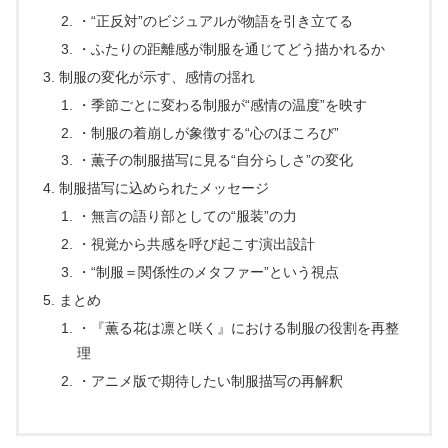
・“正反対”のビジュアルが物語を引き立てる
・ふたりの距離感が制服を通じてどう描かれるか
制服の変化が示す、感情の揺れ
・季節ごとに変わる制服が“感情の温度”を映す
・制服の着崩しが象徴する“心のほころび”
・薫子の制服描写に見る“自分らしさ”の変化
制服描写に込められたメッセージ
・無言の語り部としての“服装”の力
・視覚から共感を呼び起こす演出設計
・“制服＝関係性のメタファー”という視点
まとめ
・『薫る花は凛と咲く』における制服の役割を再整
理
・アニメ版で期待したい制服描写の再解釈