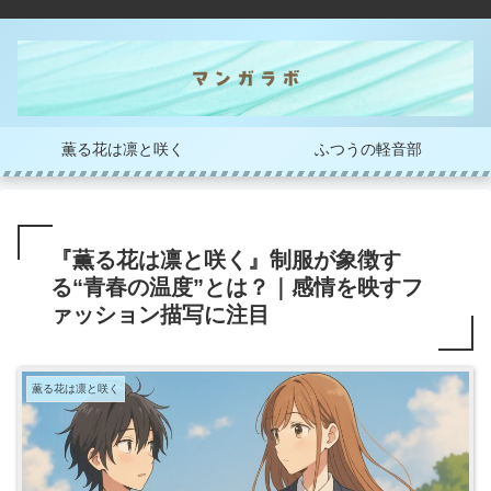
薫る花は凛と咲く
ふつうの軽音部
『薫る花は凛と咲く』制服が象徴す
る“青春の温度”とは？｜感情を映すフ
ァッション描写に注目
薫る花は凛と咲く