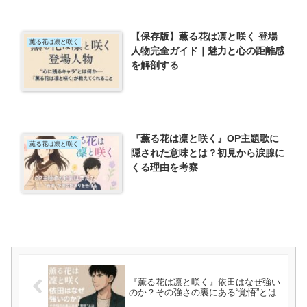
【保存版】薫る花は凛と咲く 登場
薫る花は凛と咲く
人物完全ガイド｜魅力と心の距離感
を解剖する
『薫る花は凛と咲く』OP主題歌に
薫る花は凛と咲く
隠された意味とは？初見から涙腺に
くる理由を考察
『薫る花は凛と咲く』依田はなぜ強い
のか？その強さの裏にある“覚悟”とは