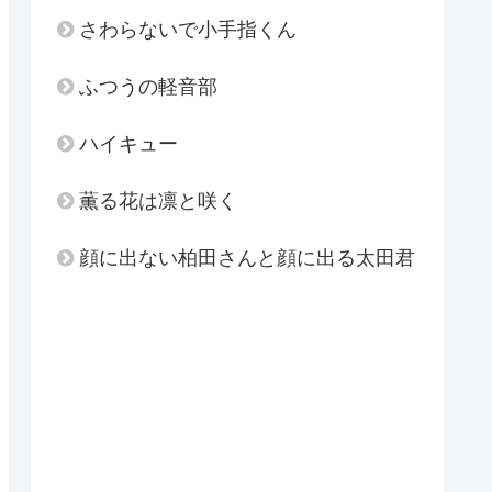
さわらないで小手指くん
ふつうの軽音部
ハイキュー
薫る花は凛と咲く
顔に出ない柏田さんと顔に出る太田君