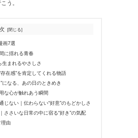
行こう。
次
漫画7選
の間に揺れる青春
から生まれるやさしさ
｜“存在感”を肯定してくれる物語
たち”になる、あの日のときめき
器用な心が触れあう瞬間
が通じない｜伝わらない“好意”のもどかしさ
た｜ささいな日常の中に宿る“好き”の気配
す理由