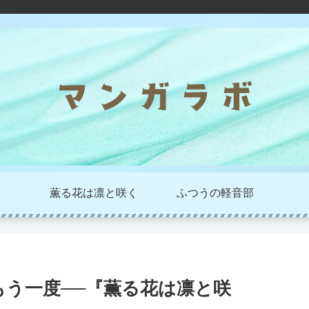
薫る花は凛と咲く
ふつうの軽音部
もう一度──『薫る花は凛と咲