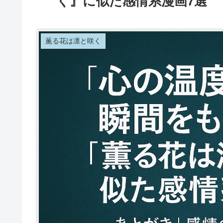
く』に似た感情系漫画7選
薫る花は凛と咲く