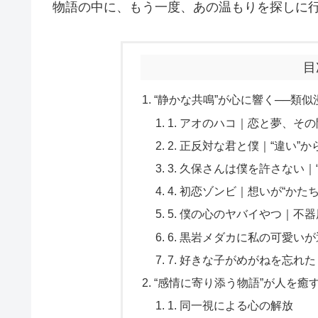
物語の中に、もう一度、あの温もりを探しに
目
“静かな共鳴”が心に響く──類似
1. アオのハコ｜恋と夢、そ
2. 正反対な君と僕｜“違い”
3. 久保さんは僕を許さない
4. 初恋ゾンビ｜想いが“か
5. 僕の心のヤバイやつ｜不
6. 黒岩メダカに私の可愛い
7. 好きな子がめがねを忘れ
“感情に寄り添う物語”が人を癒
1. 同一視による心の解放