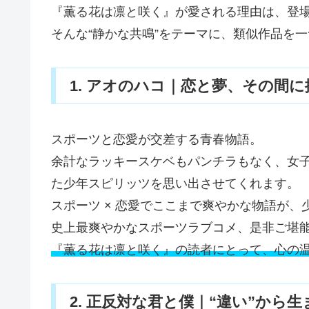
『薫る花は凛と咲く』が愛される理由は、登
そんな“静かな共鳴”をテーマに、類似作品を
1. アオのハコ｜恋と夢、その間
スポーツと恋愛が交差する青春物語。
余計なラッキースケベもパンチラもなく、女
た少年スピリッツを思い出させてくれます。
スポーツ × 恋愛でここまで爽やかな物語が
史上最爽やかなスポーツラブコメ、是非ご堪
『薫る花は凛と咲く』の読者にとって、心の
2. 正反対な君と僕｜“違い”から