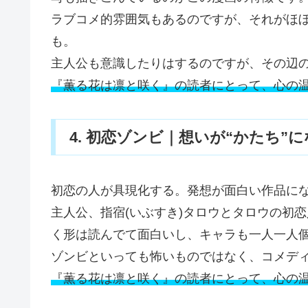
ラブコメ的雰囲気もあるのですが、それがほ
も。
主人公も意識したりはするのですが、その辺
『薫る花は凛と咲く』の読者にとって、心の
4. 初恋ゾンビ｜想いが“かたち
初恋の人が具現化する。発想が面白い作品に
主人公、指宿(いぶすき)タロウとタロウの初
く形は読んでて面白いし、キャラも一人一人
ゾンビといっても怖いものではなく、コメデ
『薫る花は凛と咲く』の読者にとって、心の