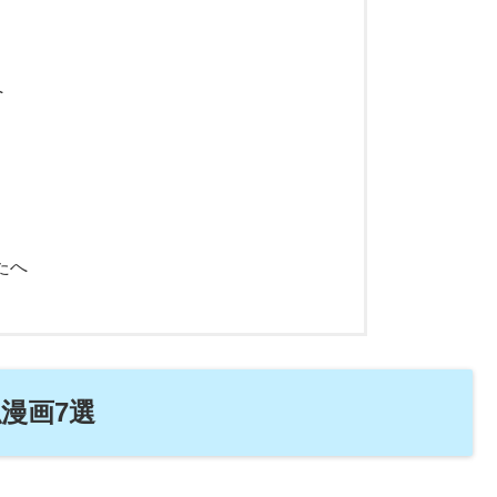
へ
たへ
漫画7選