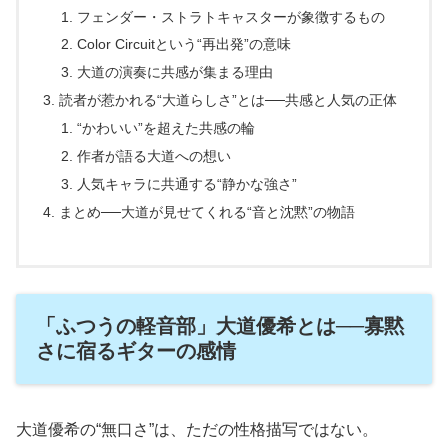
フェンダー・ストラトキャスターが象徴するもの
Color Circuitという“再出発”の意味
大道の演奏に共感が集まる理由
読者が惹かれる“大道らしさ”とは──共感と人気の正体
“かわいい”を超えた共感の輪
作者が語る大道への想い
人気キャラに共通する“静かな強さ”
まとめ──大道が見せてくれる“音と沈黙”の物語
「ふつうの軽音部」大道優希とは──寡黙
さに宿るギターの感情
大道優希の“無口さ”は、ただの性格描写ではない。