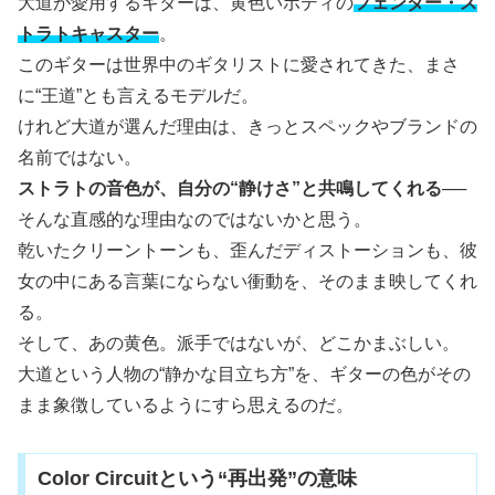
大道が愛用するギターは、黄色いボディの
フェンダー・ス
トラトキャスター
。
このギターは世界中のギタリストに愛されてきた、まさ
に“王道”とも言えるモデルだ。
けれど大道が選んだ理由は、きっとスペックやブランドの
名前ではない。
ストラトの音色が、自分の“静けさ”と共鳴してくれる
──
そんな直感的な理由なのではないかと思う。
乾いたクリーントーンも、歪んだディストーションも、彼
女の中にある言葉にならない衝動を、そのまま映してくれ
る。
そして、あの黄色。派手ではないが、どこかまぶしい。
大道という人物の“静かな目立ち方”を、ギターの色がその
まま象徴しているようにすら思えるのだ。
Color Circuitという“再出発”の意味