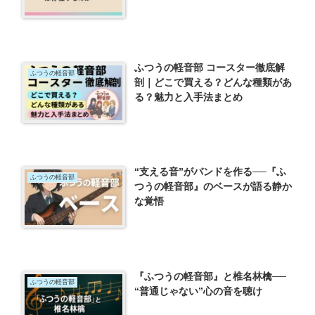
ふつうの軽音部 コースター徹底解
ふつうの軽音部
剖｜どこで買える？どんな種類があ
る？魅力と入手法まとめ
“支える音”がバンドを作る──『ふ
ふつうの軽音部
つうの軽音部』のベースが語る静か
な覚悟
『ふつうの軽音部』と椎名林檎──
ふつうの軽音部
“普通じゃない”心の音を聴け