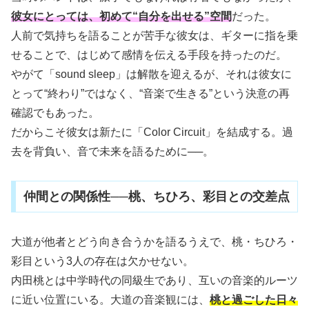
彼女にとっては、初めて“自分を出せる”空間
だった。
人前で気持ちを語ることが苦手な彼女は、ギターに指を乗
せることで、はじめて感情を伝える手段を持ったのだ。
やがて「sound sleep」は解散を迎えるが、それは彼女に
とって“終わり”ではなく、“音楽で生きる”という決意の再
確認でもあった。
だからこそ彼女は新たに「Color Circuit」を結成する。過
去を背負い、音で未来を語るために──。
仲間との関係性──桃、ちひろ、彩目との交差点
大道が他者とどう向き合うかを語るうえで、桃・ちひろ・
彩目という3人の存在は欠かせない。
内田桃とは中学時代の同級生であり、互いの音楽的ルーツ
に近い位置にいる。大道の音楽観には、
桃と過ごした日々