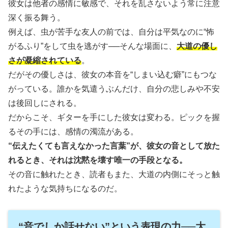
彼女は他者の感情に敏感で、それを乱さないよう常に注意
深く振る舞う。
例えば、虫が苦手な友人の前では、自分は平気なのに“怖
がるふり”をして虫を逃がす──そんな場面に、
大道の優し
さが凝縮されている
。
だがその優しさは、彼女の本音を“しまい込む癖”にもつな
がっている。誰かを気遣うぶんだけ、自分の悲しみや不安
は後回しにされる。
だからこそ、ギターを手にした彼女は変わる。ピックを握
るその手には、感情の濁流がある。
“伝えたくても言えなかった言葉”が、彼女の音として放た
れるとき、それは沈黙を壊す唯一の手段となる。
その音に触れたとき、読者もまた、大道の内側にそっと触
れたような気持ちになるのだ。
“音でしか話せない”という表現の力──大