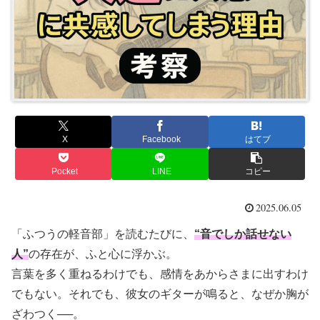
X
Facebook
はてブ
Pocket
LINE
コピー
2025.06.05
「ふつうの軽音部」を読むたびに、
“音でしか話せない
人”
の存在が、ふと心に浮かぶ。
言葉を多く重ねるわけでも、感情をあからさまに出すわけ
でもない。それでも、彼女のギターが鳴ると、なぜか胸が
ざわつく──。