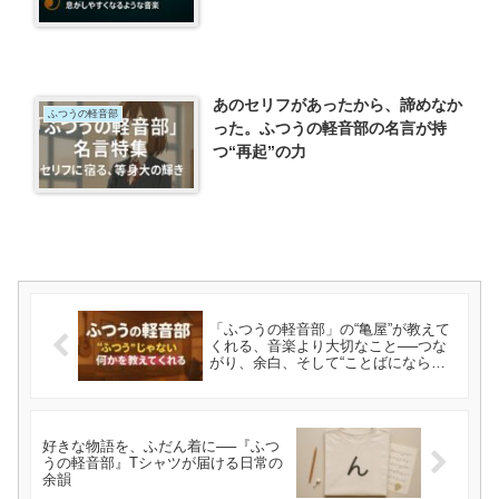
あのセリフがあったから、諦めなか
ふつうの軽音部
った。ふつうの軽音部の名言が持
つ“再起”の力
「ふつうの軽音部」の“亀屋”が教えて
くれる、音楽より大切なこと──つな
がり、余白、そして“ことばにならな
い気持ち”
好きな物語を、ふだん着に──『ふつ
うの軽音部』Tシャツが届ける日常の
余韻