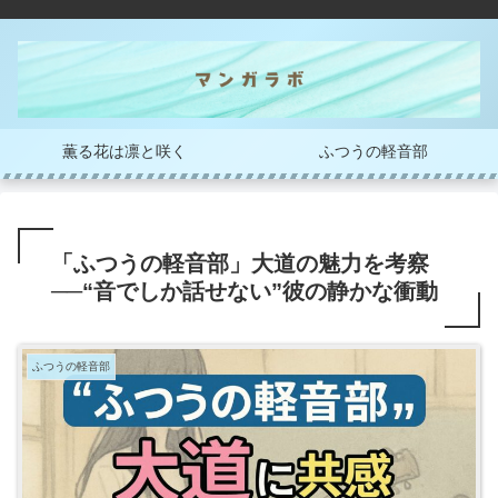
薫る花は凛と咲く
ふつうの軽音部
「ふつうの軽音部」大道の魅力を考察
──“音でしか話せない”彼の静かな衝動
ふつうの軽音部