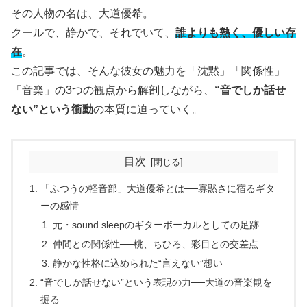
その人物の名は、大道優希。
クールで、静かで、それでいて、
誰よりも熱く、優しい存
在
。
この記事では、そんな彼女の魅力を「沈黙」「関係性」
「音楽」の3つの観点から解剖しながら、
“音でしか話せ
ない”という衝動
の本質に迫っていく。
目次
「ふつうの軽音部」大道優希とは──寡黙さに宿るギタ
ーの感情
元・sound sleepのギターボーカルとしての足跡
仲間との関係性──桃、ちひろ、彩目との交差点
静かな性格に込められた“言えない”想い
“音でしか話せない”という表現の力──大道の音楽観を
掘る