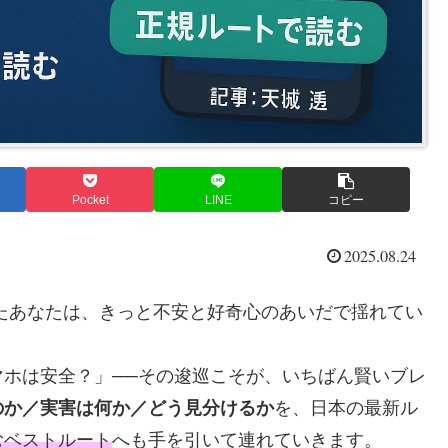
Pocket
LINE
コピー
2025.08.24
たあなたは、きっと不安と好奇心のあいだで揺れてい
ホは安全？」──その逡巡こそが、いちばん賢いブレ
のか／実害は何か／どう見分けるか
を、日本の最新ル
むベストルート
へも手を引いて連れていきます。