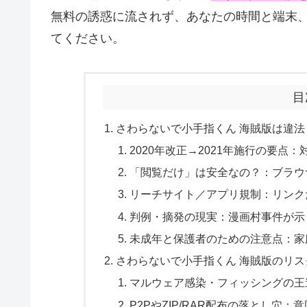
無料の誘惑に流されず、あなたの時間と端末、
てください。
目
さわらないで小手指くん 海賊版は違
2020年改正→2021年施行の要点
「閲覧だけ」は安全なの？：ブラウ
リーチサイト／アプリ規制：リンク
判例・摘発の現実：漫画村事件が示し
未成年と保護者のための注意点：家庭
さわらないで小手指くん 海賊版のリ
マルウェア感染・フィッシングの王
P2PやZIP/RAR配布の落とし穴