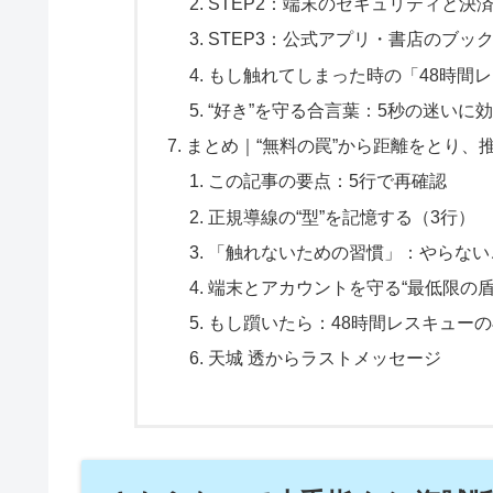
STEP2：端末のセキュリティと決
STEP3：公式アプリ・書店のブッ
もし触れてしまった時の「48時間
“好き”を守る合言葉：5秒の迷いに
まとめ｜“無料の罠”から距離をとり、
この記事の要点：5行で再確認
正規導線の“型”を記憶する（3行）
「触れないための習慣」：やらない
端末とアカウントを守る“最低限の盾
もし躓いたら：48時間レスキュー
天城 透からラストメッセージ