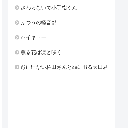
さわらないで小手指くん
ふつうの軽音部
ハイキュー
薫る花は凛と咲く
顔に出ない柏田さんと顔に出る太田君