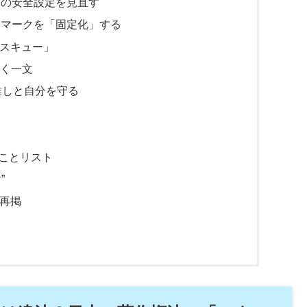
済の安全設定を見直す
クマークを「固定化」する
レスキュー」
効く一文
推しと自分を守る
ことリスト
”
の再掲