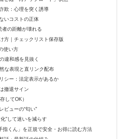
詐欺：心理を突く誘導
ないコストの正体
読者の距離が壊れる
分け方｜チェックリスト保存版
の使い方
口の違和感を見抜く
自然な表現と直リンク配布
リシー：法定表示があるか
は撤退サイン
保存してOK）
ビューの“匂い”
化”して迷いを減らす
手指くん」を正規で安全・お得に読む方法
料話・最新話の仕組み