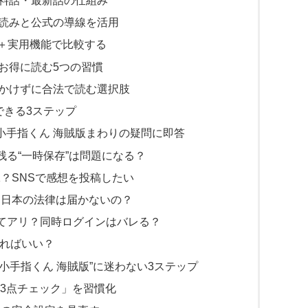
読みと公式の導線を活用
ク＋実用機能で比較する
お得に読む5つの習慣
かけずに合法で読む選択肢
できる3ステップ
小手指くん 海賊版まわりの疑問に即答
残る“一時保存”は問題になる？
K？SNSで感想を投稿したい
K？日本の法律は届かないの？
ってアリ？同時ログインはバレる？
すればいい？
小手指くん 海賊版”に迷わない3ステップ
の「3点チェック」を習慣化