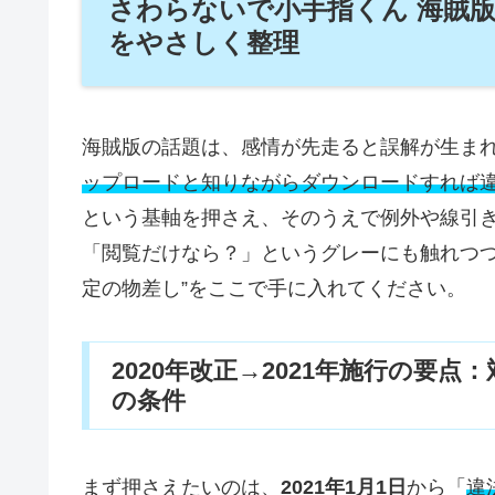
さわらないで小手指くん 海賊
をやさしく整理
海賊版の話題は、感情が先走ると誤解が生ま
ップロードと知りながらダウンロードすれば
という基軸を押さえ、そのうえで例外や線引
「閲覧だけなら？」というグレーにも触れつ
定の物差し”をここで手に入れてください。
2020年改正→2021年施行の要
の条件
まず押さえたいのは、
2021年1月1日
から「
違