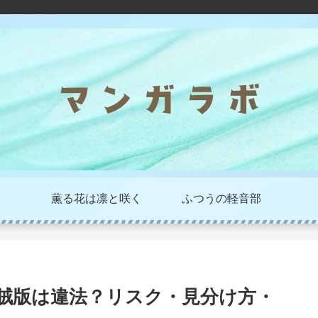
薫る花は凛と咲く
ふつうの軽音部
海賊版は違法？リスク・見分け方・