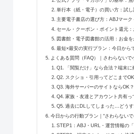
単行本（紙・電子）の買い方：試し
主要電子書店の選び方：ABJマー
セール・クーポン・ポイント還元：
図書館・電子図書館の活用：お金を
最短×最安の実行プラン：今日から
よくある質問（FAQ）｜さわらないで
Q1. 「閲覧だけ」なら合法？端末に
Q2. スクショ・引用ってどこまでO
Q3. 海外サーバーのサイトならO
Q4. 家族・友達とアカウント共有
Q5. 過去にDLしてしまった…どう
今日からの行動プラン｜“さわらないで
STEP1：ABJ・URL・運営情報