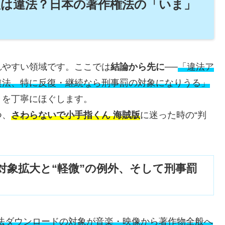
版は違法？日本の著作権法の「いま」
れやすい領域です。ここでは
結論から先に
──
「違法ア
違法、特に反復・継続なら刑事罰の対象になりうる」
きを丁寧にほぐします。
つ、
さわらないで小手指くん 海賊版
に迷った時の“判
点：対象拡大と“軽微”の例外、そして刑事罰
法ダウンロードの対象が音楽・映像から著作物全般へ