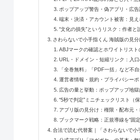
ポップアップ警告・偽アプリ・広告
端末・決済・アカウント被害：見え
“文化の損失”というリスク：作者と
さわらないで小手指くん 海賊版の見
ABJマークの確認とホワイトリスト
URL・ドメイン・短縮リンク：入
「全巻無料」「PDF一括」など不
運営者情報・規約・プライバシーポ
広告の量と挙動：ポップアップ地獄
“5秒で判定”ミニチェックリスト（
アプリ版の見分け：権限・配布元・レ
ブックマーク戦略：正規導線を“固定
合法で読む代替案｜「さわらないで小
公式アプリ「マガポケ」の基本：無