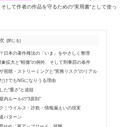
そして作者の作品を守るための“実用書”として使っ
次
法？日本の著作権法の「いま」をやさしく整理
：対象拡大と“軽微”の例外、そして刑事罰の条件
ザ視聴・ストリーミングと“実務リスク”のリアル
だけでもNGになりうる理由
た“重さ”と波紋
内ルールの“3原則”
スク｜ウイルス・詐欺・情報漏えいの現実
道パターン
：意図せぬ「再アップロード」状態