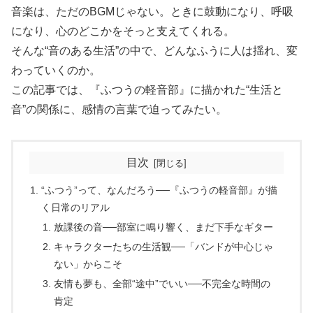
音楽は、ただのBGMじゃない。ときに鼓動になり、呼吸
になり、心のどこかをそっと支えてくれる。
そんな“音のある生活”の中で、どんなふうに人は揺れ、変
わっていくのか。
この記事では、『ふつうの軽音部』に描かれた“生活と
音”の関係に、感情の言葉で迫ってみたい。
目次
“ふつう”って、なんだろう──『ふつうの軽音部』が描
く日常のリアル
放課後の音──部室に鳴り響く、まだ下手なギター
キャラクターたちの生活観──「バンドが中心じゃ
ない」からこそ
友情も夢も、全部“途中”でいい──不完全な時間の
肯定