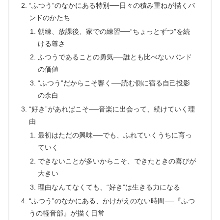
“ふつう”のなかにある特別──日々の積み重ねが描くバ
ンドのかたち
朝練、放課後、家での練習──“ちょっとずつ”を続
ける尊さ
ふつうであることの勇気──誰とも比べないバンド
の価値
“ふつう”だからこそ響く──読む側に宿る自己投影
の余白
“好き”があればこそ──音楽に出会って、続けていく理
由
最初はただの興味──でも、ふれていくうちに育っ
ていく
できないことが多いからこそ、できたときの喜びが
大きい
理由なんてなくても、“好き”は生きる力になる
“ふつう”のなかにある、かけがえのない時間──『ふつ
うの軽音部』が描く日常