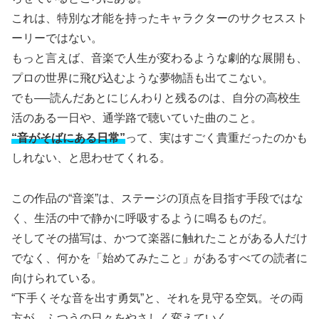
これは、特別な才能を持ったキャラクターのサクセススト
ーリーではない。
もっと言えば、音楽で人生が変わるような劇的な展開も、
プロの世界に飛び込むような夢物語も出てこない。
でも──読んだあとにじんわりと残るのは、自分の高校生
活のある一日や、通学路で聴いていた曲のこと。
“音がそばにある日常”
って、実はすごく貴重だったのかも
しれない、と思わせてくれる。
この作品の“音楽”は、ステージの頂点を目指す手段ではな
く、生活の中で静かに呼吸するように鳴るものだ。
そしてその描写は、かつて楽器に触れたことがある人だけ
でなく、何かを「始めてみたこと」があるすべての読者に
向けられている。
“下手くそな音を出す勇気”と、それを見守る空気。その両
方が、ふつうの日々をやさしく変えていく。