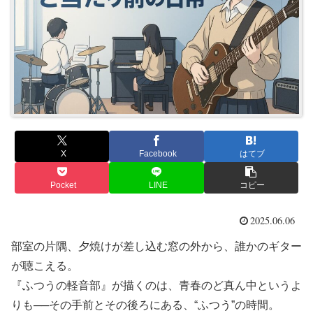
X
Facebook
はてブ
Pocket
LINE
コピー
2025.06.06
部室の片隅、夕焼けが差し込む窓の外から、誰かのギター
が聴こえる。
『ふつうの軽音部』が描くのは、青春のど真ん中というよ
りも──その手前とその後ろにある、“ふつう”の時間。