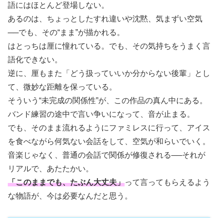
語にはほとんど登場しない。
あるのは、ちょっとしたすれ違いや沈黙、気まずい空気
──でも、その“まま”が描かれる。
はとっちは厘に憧れている。でも、その気持ちをうまく言
語化できない。
逆に、厘もまた「どう扱っていいか分からない後輩」とし
て、微妙な距離を保っている。
そういう“未完成の関係性”が、この作品の真ん中にある。
バンド練習の途中で言い争いになって、音が止まる。
でも、そのまま流れるようにファミレスに行って、アイス
を食べながら何気ない会話をして、空気が和らいでいく。
音楽じゃなく、普通の会話で関係が修復される──それが
リアルで、あたたかい。
「このままでも、たぶん大丈夫」
って言ってもらえるよう
な物語が、今は必要なんだと思う。