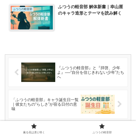
ふつうの軽音部 解体新書｜幸山厘
ふつうの軽音部
のキャラ造形とテーマを読み解く
『ふつうの軽音部』と『拝啓、少年
よ』──“自分を信じきれない少年”たち
へ
「ふつうの軽音部」キャラ誕生日一覧
｜彼女たちの“らしさ”が宿る日付の意
味
薫る花は凛と咲く
ふつうの軽音部