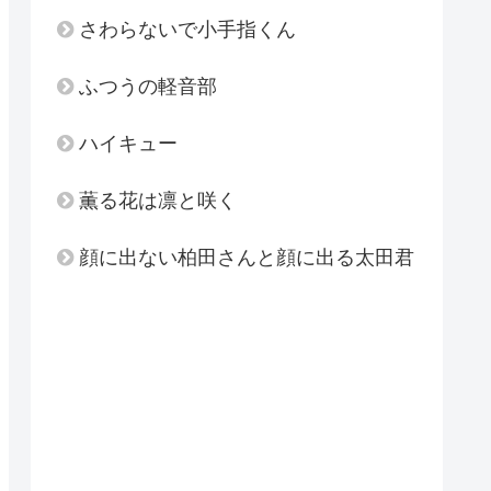
さわらないで小手指くん
ふつうの軽音部
ハイキュー
薫る花は凛と咲く
顔に出ない柏田さんと顔に出る太田君