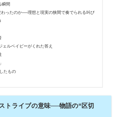
る瞬間
だわったのか──理想と現実の狭間で奏でられる叫び
き
音
ンジェルベイビーがくれた答え
性
」
したもの
ストライブの意味──物語の“区切