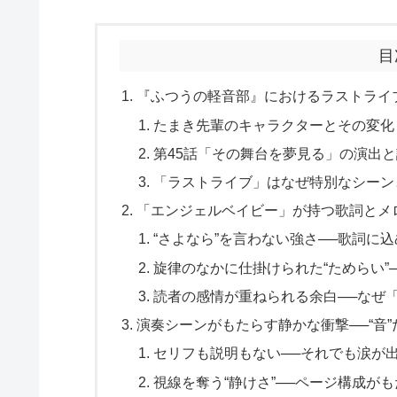
目
『ふつうの軽音部』におけるラストライブの
たまき先輩のキャラクターとその変化
第45話「その舞台を夢見る」の演出
「ラストライブ」はなぜ特別なシーン
「エンジェルベイビー」が持つ歌詞とメロ
“さよなら”を言わない強さ──歌詞に
旋律のなかに仕掛けられた“ためらい”
読者の感情が重ねられる余白──なぜ
演奏シーンがもたらす静かな衝撃──“音
セリフも説明もない──それでも涙が
視線を奪う“静けさ”──ページ構成が