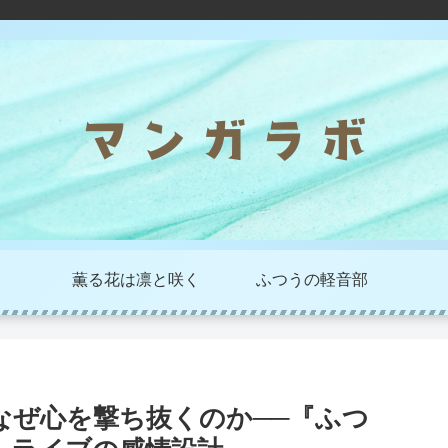
薫る花は凛と咲く
ふつうの軽音部
なぜ心を撃ち抜くのか──『ふつ