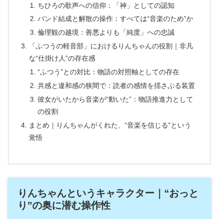
ちひろの歌声への信仰：「神」としての認知
バンド結成と解散の操作：すべては“音楽のため”か
倫理観の越境：善悪よりも「純度」への忠誠
「ふつうの軽音部」におけるりんちゃんの役割｜非凡
な“仕掛け人”の存在感
“ふつう”との対比：物語の対照軸としての存在
共感と違和感の狭間で：読者の感情を揺さぶる装置
彼女がいたから音楽が“動いた”：物語推進力として
の役割
まとめ｜りんちゃんがくれた、“音楽を信じる”という
覚悟
りんちゃんというキャラクター｜“おっと
り”の奥に潜む操作性