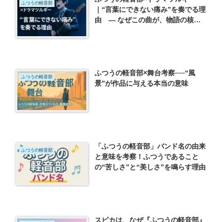
ふつうの軽音部
｜“言葉にできない痛み”を奏でる理
由 ― なぜこの曲が、物語の核心
に刺さるのか？
ふつうの軽音部×舞台考察──“風
ふつうの軽音部
景”が作品に与える本当の意味
「ふつうの軽音部」バンド名の由来
ふつうの軽音部
と意味を考察！ふつうであること
の“苦しさ”と“美しさ”を鳴らす理由
スピカは、なぜ『ふつうの軽音部』