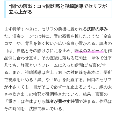
“間”の演出：コマ間沈黙と視線誘導でセリフが
立ち上がる
まず特筆すべきは、セリフの前後に置かれる
沈黙の厚み
だ。演奏シーンでは特に、音の残響を模したような「空白
コマ」や、背景を荒く抜いた広い余白が置かれる。読者の
目は、自然とその静けさに足を止め、
呼吸のスピード
を作
品側に合わせ直す。その直後に落ちる短句は、単体では平
凡でも、静寂というフレームに入った瞬間に“名言化”す
る。また、視線誘導は左上→右下の対角線を基本に、要所
で視線を止める「黒」や「影」を配置する。田口のセリフ
が小さくても、目がそこで必ず一拍止まるように、線の太
さや吹き出しの輪郭が微調整されている。結果、言葉の
「重さ」は字体よりも
読者が費やす時間
で決まる。作品は
その時間を、沈黙で稼いでいる。