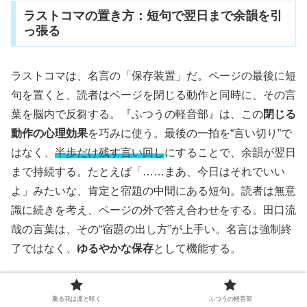
ラストコマの置き方：短句で翌日まで余韻を引
っ張る
ラストコマは、名言の「保存装置」だ。ページの最後に短
句を置くと、読者はページを閉じる動作と同時に、その言
葉を脳内で反芻する。『ふつうの軽音部』は、この
閉じる
動作の心理効果
を巧みに使う。最後の一拍を“言い切り”で
はなく、
半歩だけ残す言い回し
にすることで、余韻が翌日
まで持続する。たとえば「……まあ、今日はそれでいい
よ」みたいな、肯定と宿題の中間にある短句。読者は無意
識に続きを考え、ページの外で答え合わせをする。田口流
哉の言葉は、その“宿題の出し方”が上手い。名言は強制終
了ではなく、
ゆるやかな保存
として機能する。
描線と書体の相性：やわらかい線が“普通”の温
薫る花は凛と咲く
ふつうの軽音部