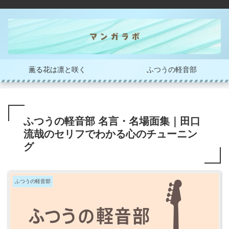
薫る花は凛と咲く
ふつうの軽音部
ふつうの軽音部 名言・名場面集｜田口
流哉のセリフでわかる心のチューニン
グ
ふつうの軽音部