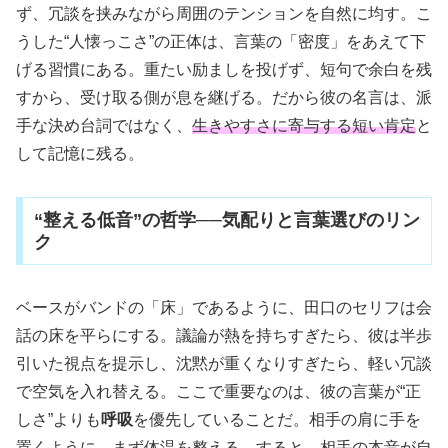
ず、冗談を挟みながら周囲のテンションを自然に均す。こ
うした“人懐っこさ”の正体は、言葉の「密度」をあえて下
げる習慣にある。重たい励ましを投げず、短句で余白を残
すから、受け取る側が息を継げる。だから彼の名言は、派
手な決め台詞ではなく、
生きやすさに寄与する短い肯定
と
して記憶に残る。
“整える低音”の哲学──気配りと言葉選びのリン
ク
ベースがバンドの「床」であるように、田口のセリフは会
話の床を平らにする。議論が熱を持ちすぎたら、彼は半歩
引いた視点を提示し、沈黙が重くなりすぎたら、軽い冗談
で空気を入れ替える。ここで重要なのは、彼の言葉が“正
しさ”よりも
呼吸
を優先していることだ。相手の肩に手を
置くように、まず体温を整える。すると、相手の本音が自