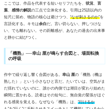
ここでは、作品を代表する短いセリフたちを、
状況
、
言
葉
、
感情の解説
の三点で立体化する。引用は25語以内の
短尺に留め、物語の核心は避けつつ、
“なぜ刺さるのか”
を
言語化する。キモは
余白
だ。言い切らない、押しつけな
い、でも離れない。その距離感が、あなたの過去の出来事
と静かに結びつく。
「機熟」──幸山 厘が鳴らす合図と、場面転換
の呼吸
作中で繰り返し響く合図がある。
幸山 厘
の「機熟（機は
熟した）」という小さなひと言だ。たいていは、空気がま
だ揺れていないのに、誰かの内側では潮目が変わり始めた
瞬間に置かれる。読者はその短句に、無自覚の緊張がほぐ
れる感覚を覚える。なぜなら「機熟」は、
“行けるか
も”を“行く”に反転させるスイッチ
として機能しているから