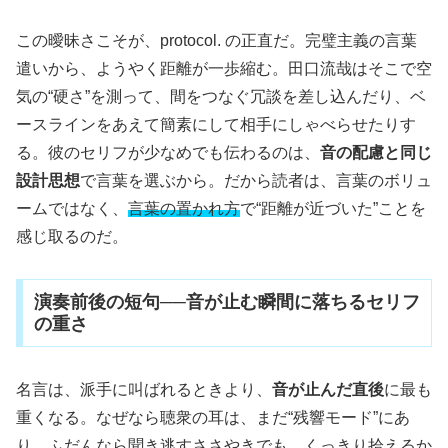
この曖昧さこそが、protocol. の正直だ。完璧主義の言葉
遣いから、ようやく距離が一歩縮む。田口流哉はそこで空
気の“硬さ”を測って、間をつなぐ冗談を差し込んだり、ベ
ースラインをあえて簡素にして相手にしゃべらせたりす
る。彼のセリフが少なめでも伝わるのは、
音の配慮と同じ
設計思想
で言葉を選ぶから。だから読者は、言葉のボリュ
ームではなく、
言葉の置かれ方
で“距離が近づいた”ことを
感じ取るのだ。
演奏前後の短句──音が止む瞬間に落ちるセリフ
の重さ
名言は、派手に叫ばれるときより、
音が止んだ直後
に最も
重くなる。なぜなら聴衆の耳は、まだ“残響モード”にあ
り、ふだんなら聞き逃すささやきでも、くっきり拾えるか