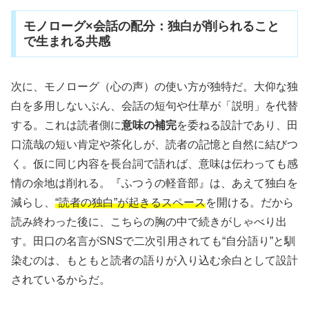
モノローグ×会話の配分：独白が削られること
で生まれる共感
次に、モノローグ（心の声）の使い方が独特だ。大仰な独
白を多用しないぶん、会話の短句や仕草が「説明」を代替
する。これは読者側に
意味の補完
を委ねる設計であり、田
口流哉の短い肯定や茶化しが、読者の記憶と自然に結びつ
く。仮に同じ内容を長台詞で語れば、意味は伝わっても感
情の余地は削れる。『ふつうの軽音部』は、あえて独白を
減らし、
“読者の独白”が起きるスペース
を開ける。だから
読み終わった後に、こちらの胸の中で続きがしゃべり出
す。田口の名言がSNSで二次引用されても“自分語り”と馴
染むのは、もともと読者の語りが入り込む余白として設計
されているからだ。