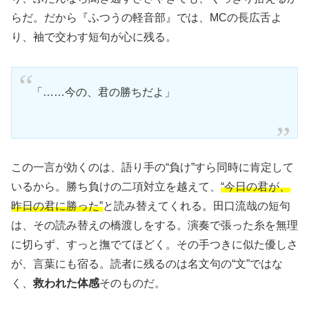
らだ。だから『ふつうの軽音部』では、MCの長広舌よ
り、袖で交わす短句が心に残る。
「……今の、君の勝ちだよ」
この一言が効くのは、語り手の“負け”すら同時に肯定して
いるから。勝ち負けの二項対立を越えて、
“今日の君が、
昨日の君に勝った”
と読み替えてくれる。田口流哉の短句
は、その読み替えの橋渡しをする。演奏で張った糸を無理
に切らず、すっと撫でてほどく。その手つきに似た優しさ
が、言葉にも宿る。読者に残るのは名文句の“文”ではな
く、
救われた体感
そのものだ。