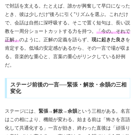
で対話を支える。たとえば、誰かが興奮して早口になった
とき、彼は少しだけ“後ろに引く”リズムを選ぶ。これだけ
で、会話は自然に深呼吸する。そこで置く短句は、長い説
教を一周分ショートカットする力を持つ。
「今の、それで
正解」
のように。正解の定義を語らず、
現に起きた良さ
を
肯定する。低域の安定感があるから、その一言で場が収ま
る。音楽的な重心と、言葉の重心がリンクしている好例
だ。
ステージ前後の一言──緊張・解放・余韻の三相
変化
ステージには、
緊張
→
解放
→
余韻
という三相がある。名言
はこの相により、機能が変わる。始まる前は「怖さを言語
化して共通化する」一言が効き、終わった直後は「頑張り