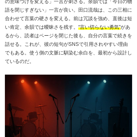
の意味づけを変える」一言が刺さる。余韻では「今日の物
語を閉じすぎない」一言が良い。田口流哉は、この三相に
合わせて言葉の硬さを変える。前は冗談を強め、直後は短
い肯定、余韻では曖昧さを残す。
“言い切らない勇気”
があ
るから、読者はページを閉じた後も、自分の言葉で続きを
話せる。これが、彼の短句がSNSで引用されやすい理由
でもある。使う側の文脈に馴染む余白を、最初から設計し
ているのだ。