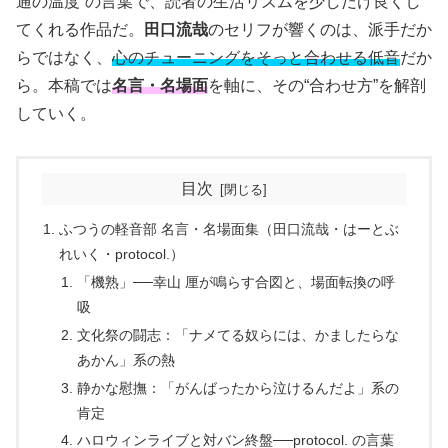
通の温度”の言葉で、読者の生活リズムを少しだけ良くし
てくれる作品だ。
田口流哉
のセリフが響くのは、派手だか
らではなく、
心のチューニングをそっと合わせる低音
だか
ら。本稿では
名言・名場面
を軸に、その“合わせ方”を解剖
していく。
目次
ふつうの軽音部 名言・名場面集（田口流哉・はーとぶ
れいく・protocol.）
「機熟」──幸山 厘が鳴らす合図と、場面転換の呼
吸
文化祭の闘志：「ナメてる奴らには、かましたらな
あかん」系の熱
静かな慰撫：「がんばったから泣けるんだよ」系の
肯定
ハロウィンライブと対バン終盤──protocol. の言葉