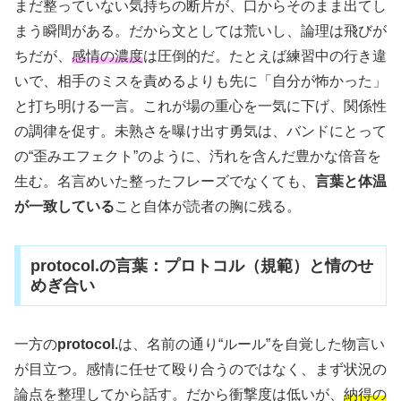
まだ整っていない気持ちの断片が、口からそのまま出てし
まう瞬間がある。だから文としては荒いし、論理は飛びが
ちだが、
感情の濃度
は圧倒的だ。たとえば練習中の行き違
いで、相手のミスを責めるよりも先に「自分が怖かった」
と打ち明ける一言。これが場の重心を一気に下げ、関係性
の調律を促す。未熟さを曝け出す勇気は、バンドにとって
の“歪みエフェクト”のように、汚れを含んだ豊かな倍音を
生む。名言めいた整ったフレーズでなくても、
言葉と体温
が一致している
こと自体が読者の胸に残る。
protocol.の言葉：プロトコル（規範）と情のせ
めぎ合い
一方の
protocol.
は、名前の通り“ルール”を自覚した物言い
が目立つ。感情に任せて殴り合うのではなく、まず状況の
論点を整理してから話す。だから衝撃度は低いが、
納得の