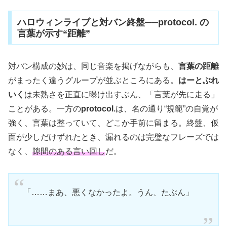
ハロウィンライブと対バン終盤──protocol. の
言葉が示す“距離”
対バン構成の妙は、同じ音楽を掲げながらも、
言葉の距離
がまったく違うグループが並ぶところにある。
はーとぶれ
いく
は未熟さを正直に曝け出すぶん、「言葉が先に走る」
ことがある。一方の
protocol.
は、名の通り“規範”の自覚が
強く、言葉は整っていて、どこか手前に留まる。終盤、仮
面が少しだけずれたとき、漏れるのは完璧なフレーズでは
なく、
隙間のある言い回し
だ。
「……まあ、悪くなかったよ。うん、たぶん」