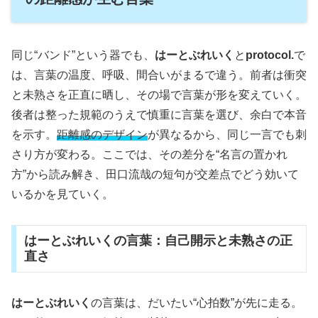
同じ“バンド”という器でも、
はーとぶれいく
と
protocol.
で
は、言葉の温度、呼吸、間合いがまるで違う。前者は衝突
と未熟さを正直に晒し、その場で言葉が形を変えていく。
後者は整った規範のうえで慎重に言葉を選び、余白で本音
を示す。
距離感のデザイン
が異なるから、同じ一言でも刺
さり方が変わる。ここでは、その差分を“名言の置かれ
方”から読み解き、田口流哉の短句が交差点でどう効いて
いるかを見ていく。
はーとぶれいくの言葉：自己開示と未熟さの正
直さ
はーとぶれいく
の言葉は、だいたい“心拍数”が先に走る。