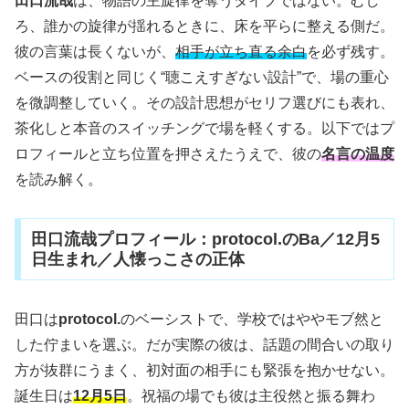
田口流哉
は、物語の主旋律を奪うタイプではない。むし
ろ、誰かの旋律が揺れるときに、床を平らに整える側だ。
彼の言葉は長くないが、
相手が立ち直る余白
を必ず残す。
ベースの役割と同じく“聴こえすぎない設計”で、場の重心
を微調整していく。その設計思想がセリフ選びにも表れ、
茶化しと本音のスイッチングで場を軽くする。以下ではプ
ロフィールと立ち位置を押さえたうえで、彼の
名言の温度
を読み解く。
田口流哉プロフィール：protocol.のBa／12月5
日生まれ／人懐っこさの正体
田口は
protocol.
のベーシストで、学校ではややモブ然と
した佇まいを選ぶ。だが実際の彼は、話題の間合いの取り
方が抜群にうまく、初対面の相手にも緊張を抱かせない。
誕生日は
12月5日
。祝福の場でも彼は主役然と振る舞わ