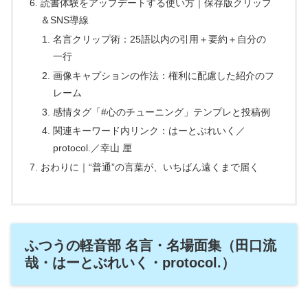
読書体験をアップデートする使い方｜保存版クリップ
＆SNS導線
名言クリップ術：25語以内の引用＋要約＋自分の
一行
画像キャプションの作法：権利に配慮した紹介のフ
レーム
感情タグ「#心のチューニング」テンプレと投稿例
関連キーワード内リンク：はーとぶれいく／
protocol.／幸山 厘
おわりに｜“普通”の言葉が、いちばん遠くまで届く
ふつうの軽音部 名言・名場面集（田口流
哉・はーとぶれいく・protocol.）