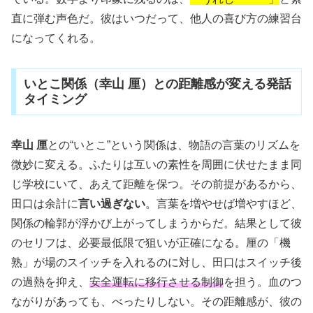
直に弾む声色だ。彼はいつだって、他人の喜び方の練習台
になってくれる。
いとこ関係（幸山 厘）との距離感が変える発話
タイミング
幸山 厘
との“いとこ”という関係は、物語の言葉のリズムを
微妙に変える。ふたりは互いの素性を周囲に伏せたまま同
じ学校にいて、あえて距離を保つ。その前提があるから、
田口は余計に
言い過ぎない
。言葉を増やせば増やすほど、
関係の輪郭が浮かび上がってしまうからだ。結果として彼
のセリフは、必要最低限で狙いが正確になる。厘の「機
熟」が場のスイッチを入れるのに対し、田口はスイッチ後
の過熱を抑え、
安全運転に移行させる制御
を担う。血のつ
ながりがあっても、べったりしない。その距離感が、彼の