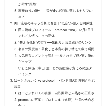
が示す“距離”
演奏前後の短句──音が止む瞬間に落ちるセリフの
重さ
田口流哉のキャラ分析と名言｜“低音”が整える関係性
田口流哉プロフィール：protocol.のBa／12月5日生
まれ／人懐っこさの正体
“整える低音”の哲学──気配りと言葉選びのリンク
名言の温度差：茶化しと本音の切り替えで救う瞬間
人気投票コメントを読む──愛されモブ感×実力派の
ギャップ
いとこ関係（幸山 厘）との距離感が変える発話タ
イミング
はーとぶれいく vs protocol.｜バンド間の距離感が生む
言葉
はーとぶれいくの言葉：自己開示と未熟さの正直さ
protocol.の言葉：プロトコル（規範）と情のせめぎ
合い