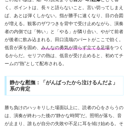
く。ポイントは、長々と語らないこと。言い切ってしまえ
ば、あとは弾くしかない。指が勝手に速くなり、目の合図
が増える。観客のザワつきを背中で受け止めながら、演奏
者の内側では「怖い」と「やる」が隣り合い、やがて前者
が後者に飲み込まれる。田口流哉のパートがここで効く。
低音が床を固め、
みんなの勇気が滑らず立てる足場
をつく
るからだ。セリフの熱は、低音が受け止めると、初めてチ
ームの“熱”として配布される。
静かな慰撫：「がんばったから泣けるんだよ」
系の肯定
勝ち負けのハッキリした場面以上に、読者の心をさらうの
は、演奏が終わった後の“静かな時間”だ。照明が落ち、音
が止まり、誰もが自分の失敗や不足に耳を傾け始める。そ