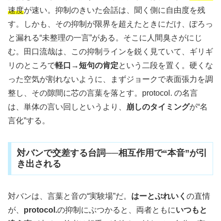
速度
が速い。抑制のきいた会話は、聞く側に自由度を残
す。しかも、その抑制が限界を超えたときにだけ、ぽろっ
と漏れる“未整理の一言”がある。そこに人間臭さがにじ
む。田口流哉は、この抑制ラインを鋭く見ていて、ギリギ
リのところで
軽口→短句の肯定
という二段を置く。硬くな
った空気が割れないように、まずジョークで表面張力を調
整し、その隙間に芯の言葉を落とす。protocol. の名言
は、単体の言い回しというより、
崩しのタイミング
が“名
言化”する。
対バンで交差する台詞──相互作用で“本音”が引
き出される
対バンは、言葉と音の“実験場”だ。
はーとぶれいく
の直情
が、
protocol.
の抑制にぶつかると、両者ともに
いつもと