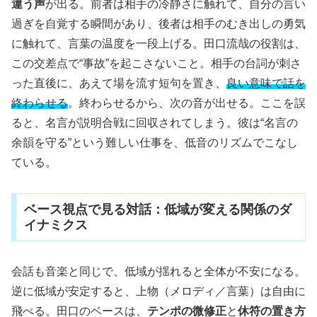
違う声
が出る。前者は相手の冷静さに触れて、自分の言い
過ぎを自覚する瞬間があり、後者は相手のむき出しの勇気
に触れて、言葉の温度を一段上げる。田口流哉の役割は、
この交差点で“事故”を起こさないこと。相手の台詞が刺さ
った直後に、あえて場を流す短句を置き、
良い意味で話を
終わらせる
。終わらせるから、次の音が出せる。ここを誤
ると、名言が説明合戦に回収されてしまう。彼は“名言の
余韻を守る”という難しい仕事を、低音のリズムでこなし
ている。
ベース視点で見る対話：低域が変える関係のダ
イナミクス
会話も音楽と同じで、低域が揺れると全体が不安になる。
逆に低域が安定すると、上物（メロディ／言葉）は自由に
飛べる。田口のベースは、
テンポの微修正
と
休符の置き方