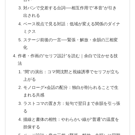
対バンで交差する台詞──相互作用で“本音”が引き
出される
ベース視点で見る対話：低域が変える関係のダイナ
ミクス
ステージ前後の一言──緊張・解放・余韻の三相変
化
作者・作画の“セリフ設計”を読む｜余白で泣かせる技
法
“間”の演出：コマ間沈黙と視線誘導でセリフが立ち
上がる
モノローグ×会話の配分：独白が削られることで生
まれる共感
ラストコマの置き方：短句で翌日まで余韻を引っ張
る
描線と書体の相性：やわらかい線が“普通”の温度を
担保する