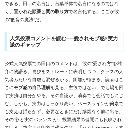
できる。田口の名言は、言葉単体で名言になるのではな
く、
置かれた順番
と
間の取り方
で名言化する。ここが彼
の“低音の魔法”だ。
人気投票コメントを読む──愛されモブ感×実力
派のギャップ
公式人気投票での田口のコメントは、彼の“愛され方”を雄
弁に物語る。喜びをストレートに表明しつつ、クラスの人
気者みたいな自虐も混ぜるから、距離が縮まる。読者はこ
こに
モブ感の自己理解
を見る。主役ではない、でも場を回
す実務は自分がやる。その自認が、演奏でも会話でもにじ
む。しかも、実力はしっかり高い。ベースラインが簡素で
も支えは揺らがず、必要なときにだけ躊躇なく前に出る。
その“影と実のバランス”が、投票結果の健闘にも反映され
ている。数字より印象に残るのは、
「うれし〜〜〜」
と素