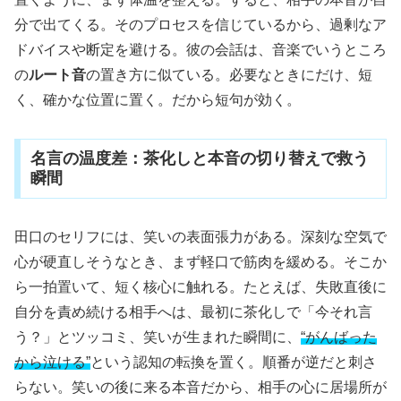
分で出てくる。そのプロセスを信じているから、過剰なア
ドバイスや断定を避ける。彼の会話は、音楽でいうところ
の
ルート音
の置き方に似ている。必要なときにだけ、短
く、確かな位置に置く。だから短句が効く。
名言の温度差：茶化しと本音の切り替えで救う
瞬間
田口のセリフには、笑いの表面張力がある。深刻な空気で
心が硬直しそうなとき、まず軽口で筋肉を緩める。そこか
ら一拍置いて、短く核心に触れる。たとえば、失敗直後に
自分を責め続ける相手へは、最初に茶化しで「今それ言
う？」とツッコミ、笑いが生まれた瞬間に、
“がんばった
から泣ける”
という認知の転換を置く。順番が逆だと刺さ
らない。笑いの後に来る本音だから、相手の心に居場所が