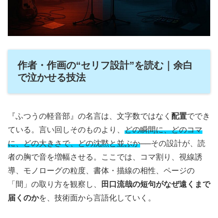
作者・作画の“セリフ設計”を読む｜余白
で泣かせる技法
『ふつうの軽音部』の名言は、文字数ではなく
配置
ででき
ている。言い回しそのものより、
どの瞬間に、どのコマ
に、どの大きさで、どの沈黙と並ぶか
──その設計が、読
者の胸で音を増幅させる。ここでは、コマ割り、視線誘
導、モノローグの粒度、書体・描線の相性、ページの
「間」の取り方を観察し、
田口流哉の短句がなぜ遠くまで
届くのか
を、技術面から言語化していく。