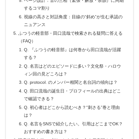
ページ設計：音の三相（緊張・解放・余韻）に同期
するコマ割り
視線の高さと対話角度：目線の“斜め”が生む承認の
ニュアンス
ふつうの軽音部・田口流哉で検索される疑問に答える
（FAQ）
Q. 『ふつうの軽音部』は何巻から田口流哉が活躍
する？
Q. 名言はどのエピソードに多い？文化祭・ハロウ
ィン回の見どころは？
Q. protocol. のメンバー相関と名台詞の傾向は？
Q. 田口流哉の誕生日・プロフィールの出典はどこ
で確認できる？
Q. 初心者はどこから読むべき？“刺さる”巻と理由
は？
Q. 名言をSNSで紹介したい。引用はどこまでOK？
おすすめの書き方は？