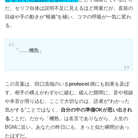
だ。セリフ自体は説明不足に見えるほど簡素だが、直前の
目線や手の動きが“根拠”を補い、コマの呼吸が一気に変わ
る。
「……機熟」
この言葉は、田口流哉のいる
protocol.
側にも効果を及ぼ
す。相手の構えがわずかに緩む。緩んだ隙間に、音や視線
や本音が滑り込む。ここで大切なのは、読者が“わかった
気がする”ことではなく、
自分の中の準備OKが思い出され
る
ことだ。だから「機熟」は名言でありながら、人生の
BGMに近い。あなたの昨日にも、きっと似た瞬間があっ
たはずだ。