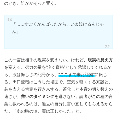
のとき、誰かがそっと置く。
「……すごくがんばったから、いま泣けるんじゃ
ん」
この一言は相手の現実を変えない。けれど、
現実の見え方
を変える。努力の量を“泣く資格”として承認してくれるか
ら、涙は悔しさの記号から、
“ここまで来た証拠”
に転じ
る。田口流哉はこうした場面で、空気を軽くする冗談と、
芯を支える肯定を行き来する。茶化しと本音の切り替えの
速さが、
救いのタイミング
を逃さない。読者がこの種の言
葉に救われるのは、過去の自分に言い直してもらえるから
だ。「あの時の涙、実は正しかった」と。