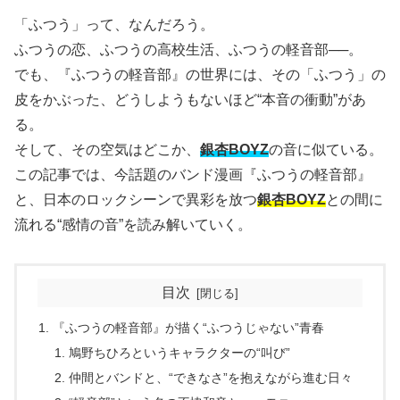
「ふつう」って、なんだろう。
ふつうの恋、ふつうの高校生活、ふつうの軽音部──。
でも、『ふつうの軽音部』の世界には、その「ふつう」の
皮をかぶった、どうしようもないほど“本音の衝動”があ
る。
そして、その空気はどこか、
銀杏BOYZ
の音に似ている。
この記事では、今話題のバンド漫画『ふつうの軽音部』
と、日本のロックシーンで異彩を放つ
銀杏BOYZ
との間に
流れる“感情の音”を読み解いていく。
目次
『ふつうの軽音部』が描く“ふつうじゃない”青春
鳩野ちひろというキャラクターの“叫び”
仲間とバンドと、“できなさ”を抱えながら進む日々