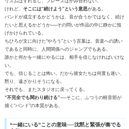
リズムはずれるし、フレーズはかみ合わない。
けれど、
そこには“続けよう”という意思
がある。
バンドが成立するかどうかは、音が合うかではなく、続け
たいと思えるかどうか──その問いが作品の中に静かに投
げかけられている。
ちひろが文に向けた“やろう”という言葉は、音楽への誘い
であると同時に、人間関係へのジャンプでもある。
誰かと何かを一緒にやるには、相手を信じなければいけな
い。
でも、信じることは怖い。だから彼女たちは何度も迷い、
黙り、遠ざかりそうになる。
それでも、またスタジオに戻ってくる。
“不完全でも関わり続ける”
──そこに、ふつうの軽音部が
描く“バンド”の本質がある。
“一緒にいる”ことの意味──沈黙と緊張が奏でる