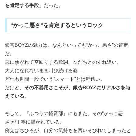
を肯定する手段」
だった。
“かっこ悪さ”を肯定するというロック
銀杏BOYZの魅力は、なんといっても“かっこ悪さ”の肯定
だ。
恋に焦がれて空回りする歌詞、友だちとのすれ違い、
大人になれないまま叫び続ける姿──
どれも世間一般でいう“スマート”とは程遠い。
だけど、
その不器用さこそが、銀杏BOYZにリアルさを与
えている
。
そして、『ふつうの軽音部』にもまた、その“かっこ悪
さ”が丁寧に描かれている。
例えばちひろが、自分の気持ちを言いそびれてしまったと