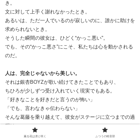
き。
文に対して上手く謝れなかったとき。
あるいは、ただ一人でいるのが寂しいのに、誰かに助けを
求められないとき。
そうした瞬間の彼女は、ひどく“かっこ悪い”。
でも、その“かっこ悪さ”にこそ、私たちは心を動かされる
のだ。
人は、完全じゃないから美しい。
それは銀杏BOYZが歌い続けてきたことでもあり、
ちひろが少しずつ受け入れていく現実でもある。
「好きなことを好きだと言うのが怖い」
「でも、言わなきゃ伝わらない」
そんな葛藤を乗り越えて、彼女がステージに立つまでの過
程は、
まさにロックそのものだ。
薫る花は凛と咲く
ふつうの軽音部