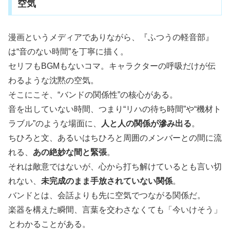
空気
漫画というメディアでありながら、『ふつうの軽音部』
は“音のない時間”を丁寧に描く。
セリフもBGMもないコマ。キャラクターの呼吸だけが伝
わるような沈黙の空気。
そこにこそ、“バンドの関係性”の核心がある。
音を出していない時間、つまり“リハの待ち時間”や“機材ト
ラブル”のような場面に、
人と人の関係が滲み出る
。
ちひろと文、あるいはちひろと周囲のメンバーとの間に流
れる、
あの絶妙な間と緊張
。
それは敵意ではないが、心から打ち解けているとも言い切
れない、
未完成のまま手放されていない関係
。
バンドとは、会話よりも先に空気でつながる関係だ。
楽器を構えた瞬間、言葉を交わさなくても「今いけそう」
とわかることがある。