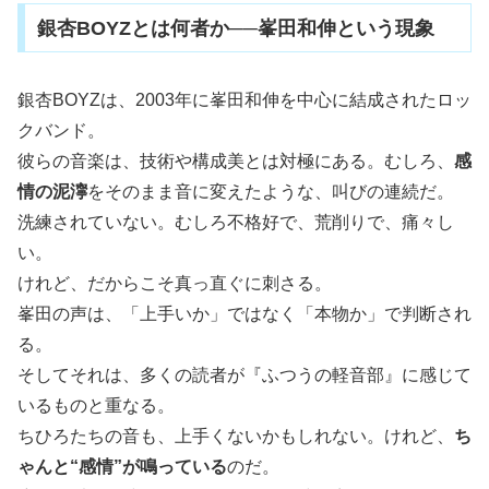
銀杏BOYZとは何者か──峯田和伸という現象
銀杏BOYZは、2003年に峯田和伸を中心に結成されたロッ
クバンド。
彼らの音楽は、技術や構成美とは対極にある。むしろ、
感
情の泥濘
をそのまま音に変えたような、叫びの連続だ。
洗練されていない。むしろ不格好で、荒削りで、痛々し
い。
けれど、だからこそ真っ直ぐに刺さる。
峯田の声は、「上手いか」ではなく「本物か」で判断され
る。
そしてそれは、多くの読者が『ふつうの軽音部』に感じて
いるものと重なる。
ちひろたちの音も、上手くないかもしれない。けれど、
ち
ゃんと“感情”が鳴っている
のだ。