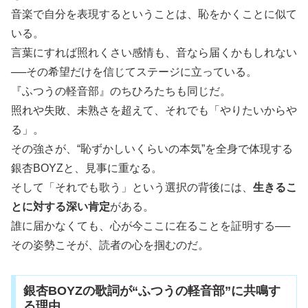
音楽で自分を表現するということは、恥をかくことに似て
いる。
言葉にすれば照れくさい感情も、音なら届くかもしれない
──その希望だけを信じてステージに立っている。
『ふつうの軽音部』のちひろたちも同じだ。
照れや失敗、未熟さを超えて、それでも「やりたいからや
る」。
その強さが、“恥ずかしいくらいの本気”を全身で体現する
銀杏BOYZと、見事に重なる。
そして「それでも歌う」という選択の背後には、
生きるこ
とに対する深い肯定
がある。
誰に届かなくても、心が今ここに在ることを証明する──
その姿勢こそが、読者の心を掴むのだ。
銀杏BOYZの歌詞が“ふつうの軽音部”に共鳴す
る理由