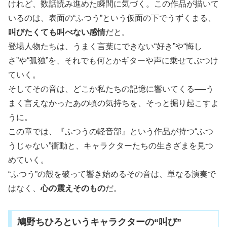
けれど、数話読み進めた瞬間に気づく。この作品が描いて
いるのは、表面の“ふつう”という仮面の下でうずくまる、
叫びたくても叫べない感情
だと。
登場人物たちは、うまく言葉にできない“好き”や“悔し
さ”や“孤独”を、それでも何とかギターや声に乗せてぶつけ
ていく。
そしてその音は、どこか私たちの記憶に響いてくる──う
まく言えなかったあの頃の気持ちを、そっと掘り起こすよ
うに。
この章では、『ふつうの軽音部』という作品が持つ“ふつ
うじゃない”衝動と、キャラクターたちの生きざまを見つ
めていく。
“ふつう”の殻を破って響き始めるその音は、単なる演奏で
はなく、
心の震えそのもの
だ。
鳩野ちひろというキャラクターの“叫び”