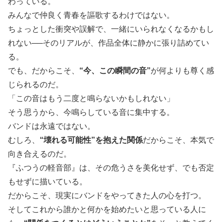
わっている。
みんなで仲良く青春を謳歌するわけではない。
ちょっとした衝突や誤解で、一緒にいられなくなるかもし
れない──そのリアルが、作品全体に静かに張り詰めてい
る。
でも、だからこそ、
“今、この瞬間の音”
が何よりも尊く感
じられるのだ。
「この音はもう二度と鳴らないかもしれない」
そう思うから、今鳴らしている音に集中する。
バンドは永遠ではない。
むしろ、
“壊れる可能性”を抱えた関係
だからこそ、本気で
向き合えるのだ。
『ふつうの軽音部』は、その危うさを美化せず、でも否定
もせずに描いている。
だからこそ、現実にバンドをやってきた人の心を打つ。
そしてこれから誰かと何かを始めたいと思っている人に