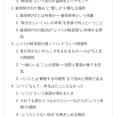
“軽音部”という名の不協和音とハーモニー
銀杏BOYZの“痛み”と“愛しさ”が重なる場所
銀杏BOYZとは何者か──峯田和伸という現象
“恥ずかしいくらいの本気”を音楽で叫ぶということ
銀杏BOYZの歌詞が“ふつうの軽音部”に共鳴する理
由
ふつうの軽音部が描く“バンド”という関係性
音が合わないからこそ生まれるもの──ちひろと文
の関係性
“一緒にいる”ことの意味──沈黙と緊張が奏でる空
気
バンドとは“解散する可能性”まで含めた関係である
“ふつう”なんて、本当はどこにもなかった
“ふつう”という仮面が壊れるとき
それでも誰かとつながりたい──ちひろの“ふつう未
満”の感情
“ふつうじゃない自分”を抱きしめる物語