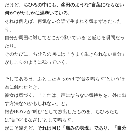
だけど、
ちひろの中にも、峯田のような“言葉にならない
何か”がたしかに渦巻いている
。
それは例えば、何気ない会話で生まれる気まずさだった
り、
自分が周囲に対してどこか“浮いている”と感じる瞬間だっ
たり。
そのたびに、ちひろの胸には「うまく生きられない自分」
がしこりのように残っていく。
そしてある日、ふとしたきっかけで“音を鳴らす”という行
為に触れたとき、
彼女は気づく。「これは、声にならない気持ちを、外に出
す方法なのかもしれない」と。
銀杏BOYZが“叫び”として放出したものを、ちひろたち
は“音”や“まなざし”として鳴らす。
形こそ違えど、
それは同じ「痛みの表現」であり、「自分