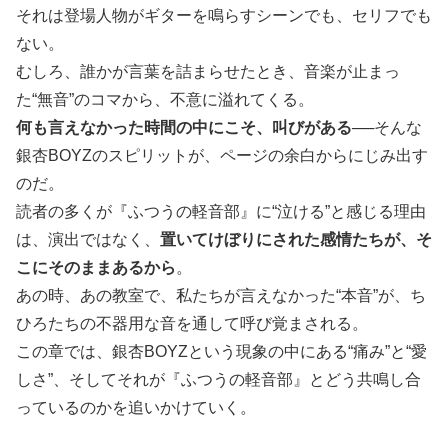
それは登場人物がギターを鳴らすシーンでも、セリフでも
ない。
むしろ、誰かが言葉を詰まらせたとき、音楽が止まっ
た“無音”のコマから、不意に溢れてくる。
何も言えなかった時間の中にこそ、叫びがある
──そんな
銀杏BOYZのスピリットが、ページの余白からにじみ出す
のだ。
読者の多くが『ふつうの軽音部』に“泣ける”と感じる理由
は、演出ではなく、
置いてけぼりにされた感情たちが、そ
こにそのままあるから
。
あの時、あの教室で、私たちが言えなかった“本音”が、ち
ひろたちの不器用な音を通して呼び覚まされる。
この章では、銀杏BOYZという現象の中にある“痛み”と“愛
しさ”、そしてそれが『ふつうの軽音部』とどう共鳴し合
っているのかを追いかけていく。